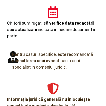
mai multe sesiuni pe săptămână,
participare a 6 persoane – 12 persoane la un
grup.
Cititorii sunt rugați să
verifice data redactării
sau actualizării
indicată în fiecare document în
parte.
Pentru cazuri specifice, este recomandată
consultarea unui avocat
sau a unui
Download
Acord-executare-GRADO-model
specialist in domeniul juridic.
Download
comunicare-Incheiere-dosar-GRADO
Regulament-de-serviciului-de-furnizare-de-programe
Download
Download
ROI-GRADO-2020-Final
Informația juridică generală nu înlocuiește
consultanța juridică individuală.
Vă