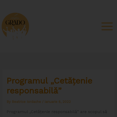
Skip
to
content
Programul „Cetățenie
responsabilă”
By
Beatrice Iordache
/
ianuarie 6, 2022
Programul „Cetățenie responsabilă” are scopul să